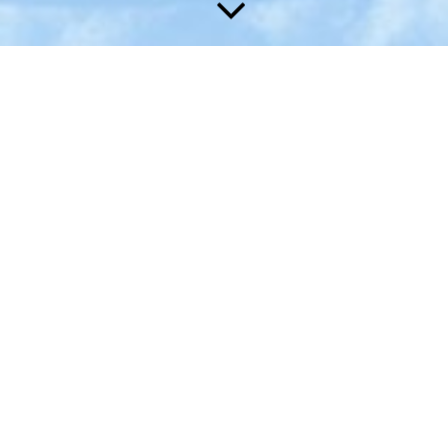
BürgerEnergie
Aktuell (Stand 05.09.2023)
Mitgliederzahl
188
Mitgliederanteile
1795